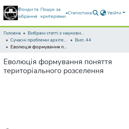
Фонди та
Пошук за
Статистика
Увійти
зібрання
критеріями
Головна
Вибрані статті з наукових збірників КНУБА
Сучасні проблеми архітектури та містобудування
Вип. 44
Еволюція формування поняття територіального розселення
Еволюція формування поняття
територіального розселення