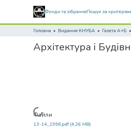
Фонди та зібрання
Пошук за критерія
Головна
Видання КНУБА
Газета А+Б
Архітектура і Будів
Вантажиться...
Файли
13-14_1996.pdf
(4,26 MB)