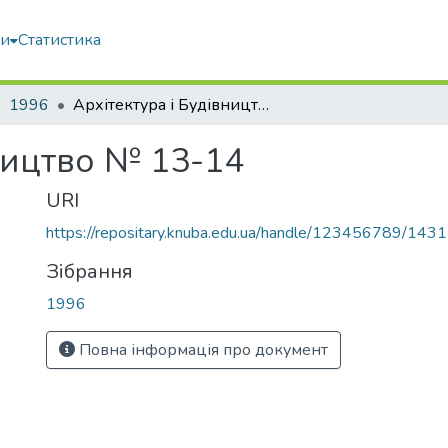
ми
Статистика
1996
Архітектура і Будівництво № 13-14
ництво № 13-14
URI
https://repositary.knuba.edu.ua/handle/123456789/143
Зібрання
1996
Повна інформація про документ