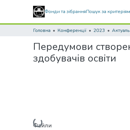
Фонди та зібрання
Пошук за критерія
Головна
Конференції
2023
Передумови створен
здобувачів освіти
Вантажиться...
Файли