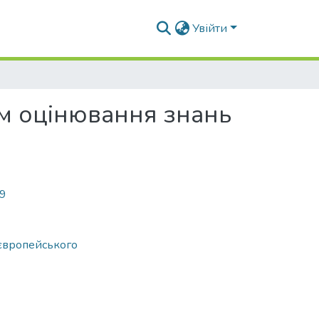
Увійти
м оцінювання знань
59
 європейського