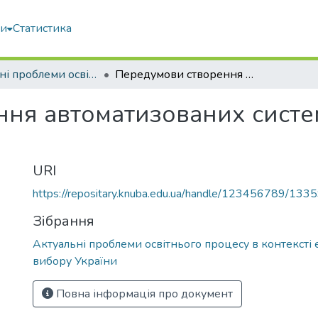
ми
Статистика
Актуальні проблеми освітнього процесу в контексті європейського вибору України
Передумови створення автоматизованих систем оцінювання знань здобувачів освіти
ня автоматизованих систе
URI
https://repositary.knuba.edu.ua/handle/123456789/133
Зібрання
Актуальні проблеми освітнього процесу в контексті
вибору України
Повна інформація про документ