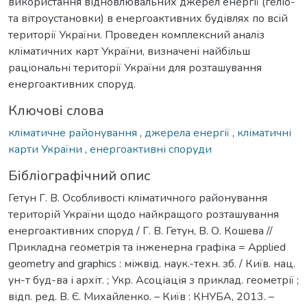
використання відновлювальних джерел енергії (геліо-
та вітроустановки) в енергоактивних будівлях по всій
території України. Проведен комплексний аналіз
кліматичних карт України, визначені найбільш
раціональні території України для розташування
енергоактивних споруд.
Ключові слова
кліматичне районування
,
джерела енергії
,
кліматичні
карти України
,
енергоактивні споруди
Бібліографічний опис
Гетун Г. В. Особливості кліматичного районування
територій України щодо найкращого розташування
енергоактивних споруд / Г. В. Гетун, В. О. Кошева //
Прикладна геометрія та інженерна графіка = Applied
geometry and graphics : міжвід. наук.-техн. зб. / Київ. нац.
ун-т буд-ва і архіт. ; Укр. Асоціація з приклад. геометрії ;
відп. ред. В. Є. Михайленко. – Київ : КНУБА, 2013. –