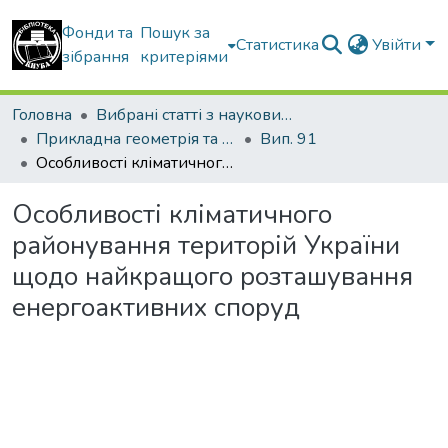
Фонди та
Пошук за
Статистика
Увійти
зібрання
критеріями
Головна
Вибрані статті з наукових збірників КНУБА
Прикладна геометрія та інженерна графіка
Вип. 91
Особливості кліматичного районування територій України щодо найкращого розташування енергоактивних споруд
Особливості кліматичного
районування територій України
щодо найкращого розташування
енергоактивних споруд