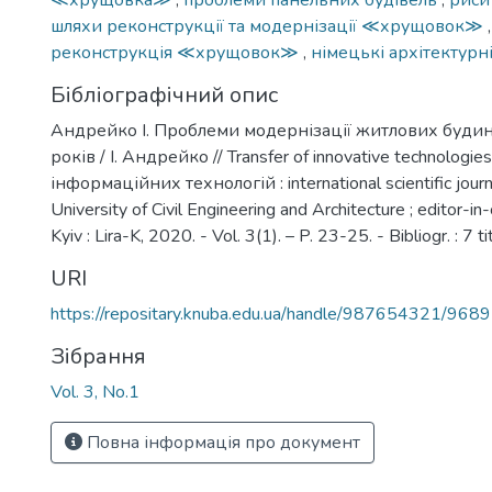
≪хрущовка≫
,
проблеми панельних будівель
,
рис
шляхи реконструкції та модернізації ≪хрущовок≫
реконструкція ≪хрущовок≫
,
німецькі архітектурн
Бібліографічний опис
Андрейко І. Проблеми модернізації житлових будинк
років / І. Андрейко // Transfer of innovative technologi
інформаційних технологій : international scientific journa
University of Civil Engineering and Architecture ; editor-in-
Kyiv : Lira-K, 2020. - Vol. 3(1). – P. 23-25. - Bibliogr. : 7 tit
URI
https://repositary.knuba.edu.ua/handle/987654321/9689
Зібрання
Vol. 3, No.1
Повна інформація про документ