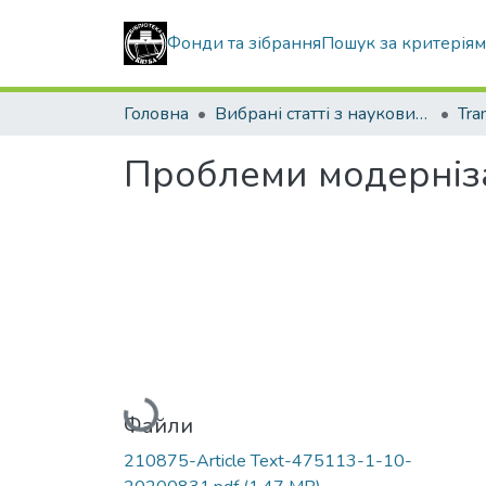
Фонди та зібрання
Пошук за критерія
Головна
Вибрані статті з наукових збірників КНУБА
Проблеми модернізац
Вантажиться...
Файли
210875-Article Text-475113-1-10-