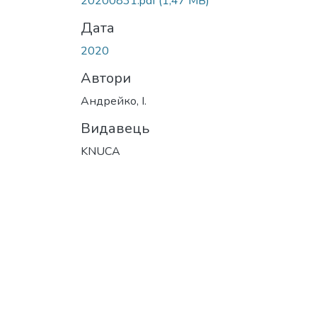
20200831.pdf
(1,47 MB)
Дата
2020
Автори
Андрейко, І.
Видавець
KNUCA