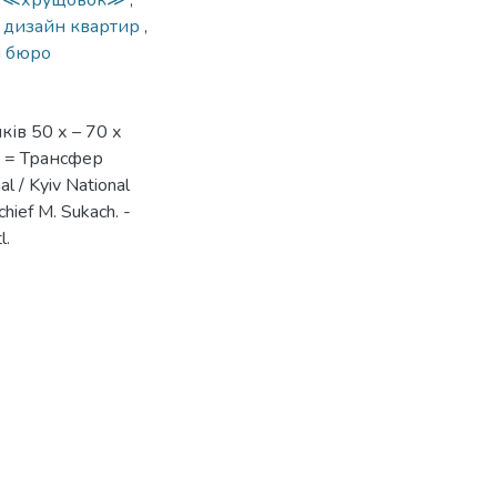
и ≪хрущовок≫
,
,
дизайн квартир
,
і бюро
ів 50 х – 70 х
es = Трансфер
l / Kyiv National
chief М. Sukach. -
l.