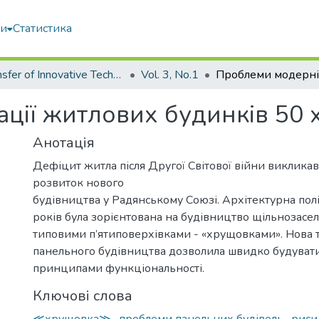
ми
Статистика
Transfer of Innovative Technologies
Vol. 3, No.1
ії житлових будинків 50 х 
Анотація
Дефіцит житла після Другої Світової війни викликав
розвиток нового
будівництва у Радянському Союзі. Архітектурна пол
років була зорієнтована на будівництво щільнозасе
типовими п’ятиповерхівками - «хрущовками». Нова 
панельного будівництва дозволила швидко будувати
принципами функціональності.
Ключові слова