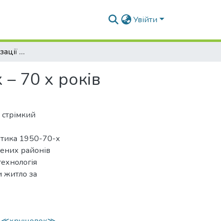
Увійти
Проблеми модернізації житлових будинків 50 х – 70 х років
– 70 х років
 стрімкий
ітика 1950-70-х
лених районів
технологія
 житло за