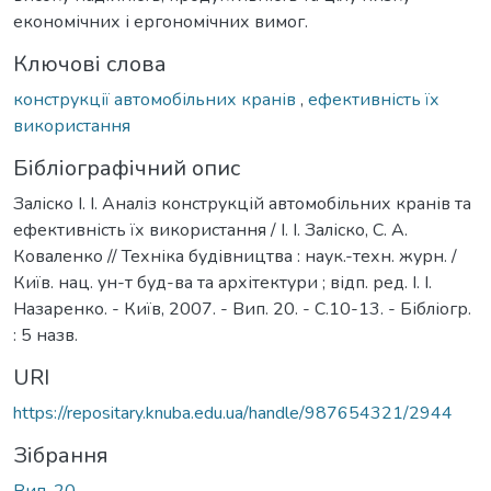
економічних і ергономічних вимог.
Ключові слова
конструкції автомобільних кранів
,
ефективність їх
використання
Бібліографічний опис
Заліско І. І. Аналіз конструкцій автомобільних кранів та
ефективність їх використання / І. І. Заліско, С. А.
Коваленко // Техніка будівництва : наук.-техн. журн. /
Київ. нац. ун-т буд-ва та архітектури ; відп. ред. І. І.
Назаренко. - Київ, 2007. - Вип. 20. - С.10-13. - Бібліогр.
: 5 назв.
URI
https://repositary.knuba.edu.ua/handle/987654321/2944
Зібрання
Вип. 20