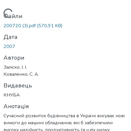
Вантажиться...
Файли
200720 (3).pdf
(570,91 KB)
Дата
2007
Автори
Заліско, І. І.
Коваленко, С. А.
Видавець
КНУБА
Анотація
Сучасний розвиток будівництва в Україні висуває нові
вимоги до машині обладнання, які б забезпечили
високу надійність, продуктивність та цілу низку