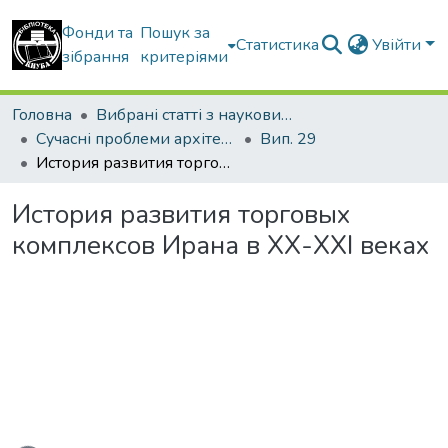
Фонди та
Пошук за
Статистика
Увійти
зібрання
критеріями
Головна
Вибрані статті з наукових збірників КНУБА
Сучасні проблеми архітектури та містобудування
Вип. 29
История развития торговых комплексов Ирана в ХХ-ХХІ веках
История развития торговых
комплексов Ирана в ХХ-ХХІ веках