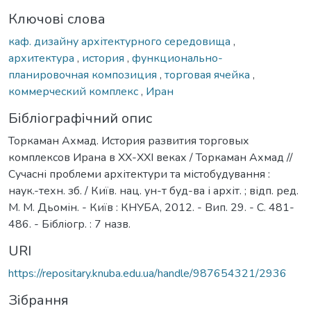
Ключові слова
каф. дизайну архітектурного середовища
,
архитектура
,
история
,
функционально-
планировочная композиция
,
торговая ячейка
,
коммерческий комплекс
,
Иран
Бібліографічний опис
Торкаман Ахмад. История развития торговых
комплексов Ирана в ХХ-ХХІ веках / Торкаман Ахмад //
Сучасні проблеми архітектури та містобудування :
наук.-техн. зб. / Київ. нац. ун-т буд-ва і архіт. ; відп. ред.
М. М. Дьомін. - Київ : КНУБА, 2012. - Вип. 29. - С. 481-
486. - Бібліогр. : 7 назв.
URI
https://repositary.knuba.edu.ua/handle/987654321/2936
Зібрання