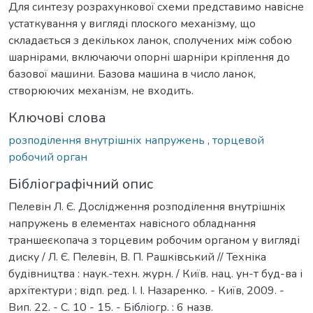
Для синтезу розрахункової схеми представимо навісне
устаткування у вигляді плоского механізму, що
складається з декількох ланок, сполучених між собою
шарнірами, включаючи опорні шарніри кріплення до
базової машини. Базова машина в число ланок,
створюючих механізм, не входить.
Ключові слова
розподілення внутрішніх напружень
,
торцевой
робочий орган
Бібліографічний опис
Пелевін Л. Є. Дослідження розподілення внутрішніх
напружень в елементах навісного обладнання
траншеєкопача з торцевим робочим органом у вигляді
диску / Л. Є. Пелевін, В. П. Рашківський // Техніка
будівництва : наук.-техн. журн. / Київ. нац. ун-т буд-ва і
архітектури ; відп. ред. І. І. Назаренко. - Київ, 2009. -
Вип. 22. - С. 10 - 15. - Бібліогр. : 6 назв.