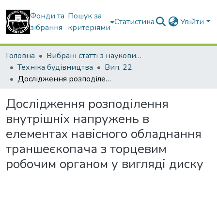
Фонди та
Пошук за
Статистика
Увійти
зібрання
критеріями
Головна
Вибрані статті з наукових збірників КНУБА
Техніка будівництва
Вип. 22
Дослідження розподілення внутрішніх напружень в елементах навісного обладнання траншеєкопача з торцевим робочим органом у вигляді диску
Дослідження розподілення
внутрішніх напружень в
елементах навісного обладнання
траншеєкопача з торцевим
робочим органом у вигляді диску