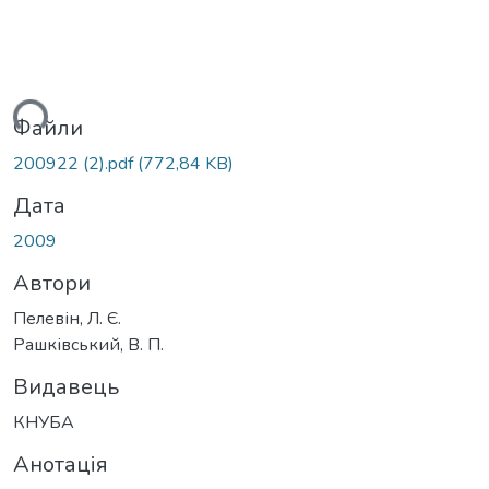
ться...
Файли
200922 (2).pdf
(772,84 KB)
Дата
2009
Автори
Пелевін, Л. Є.
Рашківський, В. П.
Видавець
КНУБА
Анотація