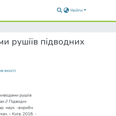
Увійти
и рушіїв підводних
я якості
риводами рушіїв
ак // Підводні
р. наук. -виробн.
укач. – Київ, 2018. -