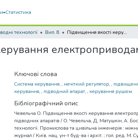
ми
Статистика
водні технології
Вип. 8
Підвищення якості керування електроприводами рушіїв підводних апаратів
керування електроприводам
Ключові слова
Система керування,
,
нечіткий регулятор,
,
підвищенн
керування,
,
підводний апарат,
,
керування рушієм.
Бібліографічний опис
Чевельча О. Підвищення якості керування електроп
підводних апаратів / О. Чевельча, Д. Матушкін, А. Бос
технології. Промислова та цивільна інженерія : міжна
журнал / Київ. нац. ун-т буд-ва і архіт. ; гол. ред. М. С