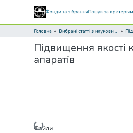
Фонди та зібрання
Пошук за критерія
Головна
Вибрані статті з наукових збірників КНУБА
Під
Підвищення якості 
апаратів
Вантажиться...
Файли