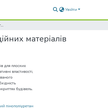
Увійти
Техніко-економічне обгрунтування теплоізоляційних матеріалів для плоских покриттів
ійних матеріалів
ів для плоских
ативні властивості,
ованого
бхідність
криттях будівель.
ий пінополіуретан