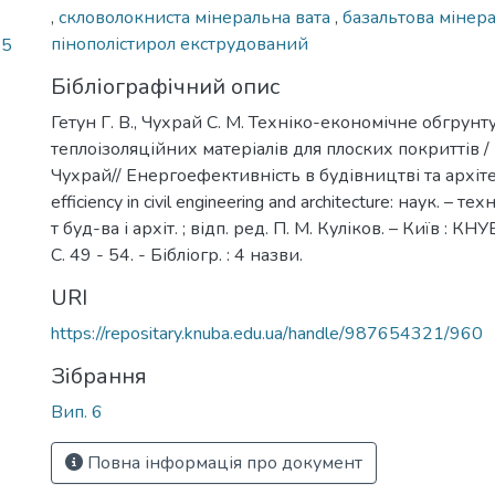
,
скловолокниста мінеральна вата
,
базальтова мінер
пінополістирол екструдований
75
Бібліографічний опис
Гетун Г. В., Чухрай С. М. Техніко-економічне обгрун
теплоізоляційних матеріалів для плоских покриттів / Г.
Чухрай// Енергоефективність в будівництві та архіте
efficiency in civil engineering and architecture: наук. – тех
т буд-ва і архіт. ; відп. ред. П. М. Куліков. – Київ : КНУ
С. 49 - 54. - Бібліогр. : 4 назви.
URI
https://repositary.knuba.edu.ua/handle/987654321/960
Зібрання
Вип. 6
Повна інформація про документ