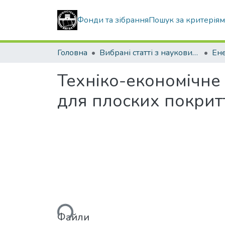
Фонди та зібрання
Пошук за критерія
Головна
Вибрані статті з наукових збірників КНУБА
Техніко-економічне
для плоских покрит
Вантажиться...
Файли