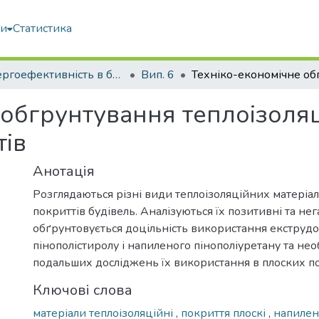
ми
Статистика
Енергоефективність в будівництві та архітектурі
Вип. 6
 обгрунтування теплоізоляц
тів
Анотація
Розглядаються різні види теплоізоляційних матеріал
покриттів будівель. Аналізуються їх позитивні та нег
обґрунтовується доцільність використання екструд
пінополістиролу і напиленого пінополіуретану та нео
подальших досліджень їх використання в плоских по
Ключові слова
матеріали теплоізоляційні
,
покриття плоскі
,
напилен