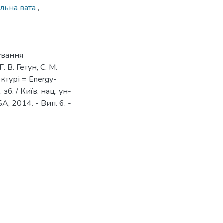
альна вата
,
тування
 В. Гетун, С. М.
ктурі = Energy-
н. зб. / Київ. нац. ун-
БА, 2014. - Вип. 6. -