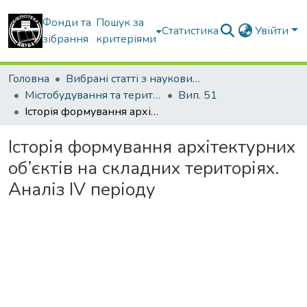
Фонди та
Пошук за
Статистика
Увійти
зібрання
критеріями
Головна
Вибрані статті з наукових збірників КНУБА
Містобудування та територіальне планування
Вип. 51
Історія формування архітектурних об’єктів на складних територіях. Аналіз IV періоду
Історія формування архітектурних
об’єктів на складних територіях.
Аналіз IV періоду