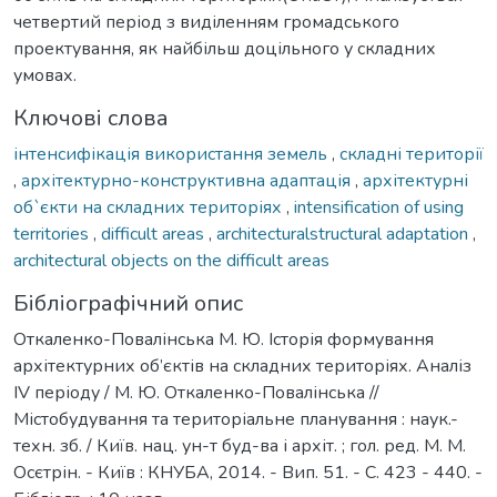
четвертий період з виділенням громадського
проектування, як найбільш доцільного у складних
умовах.
Ключові слова
інтенсифікація використання земель
,
складні території
,
архітектурно-конструктивна адаптація
,
архітектурні
об`єкти на складних територіях
,
intensification of using
territories
,
difficult areas
,
architecturalstructural adaptation
,
architectural objects on the difficult areas
Бібліографічний опис
Откаленко-Повалінська М. Ю. Історія формування
архітектурних об’єктів на складних територіях. Аналіз
IV періоду / М. Ю. Откаленко-Повалінська //
Містобудування та територіальне планування : наук.-
техн. зб. / Київ. нац. ун-т буд-ва і архіт. ; гол. ред. М. М.
Осєтрін. - Київ : КНУБА, 2014. - Вип. 51. - С. 423 - 440. -