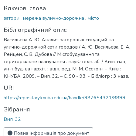
Ключові слова
затори
,
мережа вулично-дорожна
,
місто
Бібліографічний опис
Васильєва А. Ю. Анализ заторовых ситуаций на
улично-дорожной сети городов / А. Ю. Васильєва, Е. А.
Рейцен, С. В. Дубова // Містобудування та
територіальне планування : наук.-техн. зб. / Київ. нац.
ун-т буд-ва і архіт. ; відп. ред. М. М. Осєтрін. – Київ :
КНУБА, 2009. – Вип. 32. – С. 90 - 93. - Бібліогр : 3 назв.
URI
https://repositary.knuba.edu.ua/handle/987654321/8899
Зібрання
Вип. 32
Повна інформація про документ