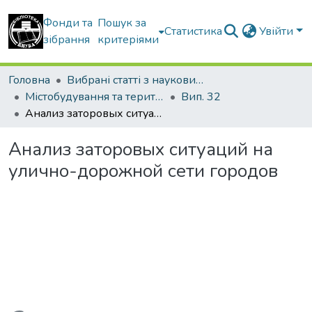
Фонди та
Пошук за
Статистика
Увійти
зібрання
критеріями
Головна
Вибрані статті з наукових збірників КНУБА
Містобудування та територіальне планування
Вип. 32
Анализ заторовых ситуаций на улично-дорожной сети городов
Анализ заторовых ситуаций на
улично-дорожной сети городов