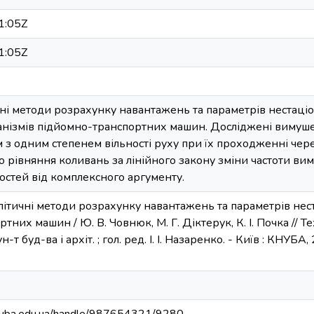
1:05Z
1:05Z
чні методи розрахунку навантажень та параметрів нестаці
анізмів підйомно-транспортних машин. Досліджені вимуше
 з одним степенем вільності руху при їх проходженні чере
рівняння коливань за лінійного закону зміни частоти вим
остей від комплексного аргументу.
літичні методи розрахунку навантажень та параметрів нес
них машин / Ю. В. Човнюк, М. Г. Діктерук, К. І. Почка // Те
н-т буд-ва і архіт. ; гол. ред. І. І. Назаренко. - Київ : КНУБА, 