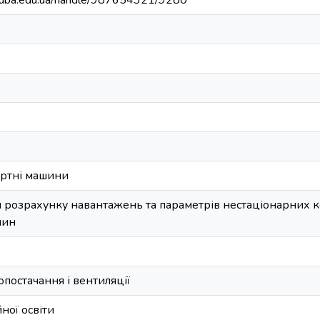
.knuba.edu.ua/handle/987654321/9280
ортні машини
и розрахунку навантажень та параметрів нестаціонарних 
шин
постачання і вентиляції
ної освіти