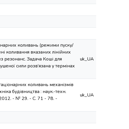
онарних коливань (режими пуску/
ні коливання вказаних лінійних
з резонанс. Задача Коші для
uk_UA
ушеної сили розв’язана у термінах
таціонарних коливань механізмів
хніка будівництва : наук.-техн.
uk_UA
2012. - № 29. - С. 71 - 78. -