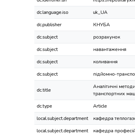
dc.identifier.uri
https://repositary
dc.language.iso
uk_UA
dc.publisher
КНУБА
dc.subject
розрахунок
dc.subject
навантаження
dc.subject
коливання
dc.subject
підйомно-трансп
Аналітичні метод
dc.title
транспортних ма
dc.type
Article
local.subject.department
кафедра теплогазо
local.subject.department
кафедра професій