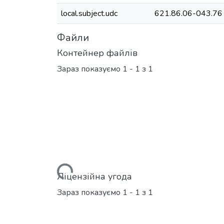
local.subject.udc
621.86.06-043.76
Файли
Контейнер файлів
Зараз показуємо
1 - 1 з 1
Вантажиться...
Ліцензійна угода
Зараз показуємо
1 - 1 з 1