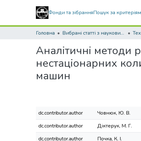
Фонди та зібрання
Пошук за критерія
Головна
Вибрані статті з наукових збірників КНУБА
Тех
Аналітичні методи 
нестаціонарних кол
машин
dc.contributor.author
Човнюк, Ю. В.
dc.contributor.author
Діктерук, М. Г.
dc.contributor.author
Почка, К. І.