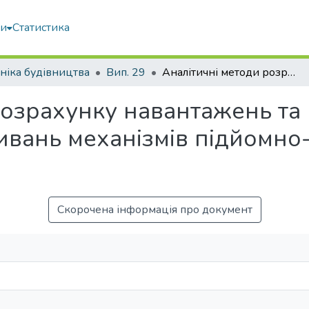
ми
Статистика
ніка будівництва
Вип. 29
Аналітичні методи розрахунку навантажень та параметрів нестаціонарних коливань механізмів підйомно-транспортних машин
розрахунку навантажень та
ивань механізмів підйомно
Скорочена інформація про документ