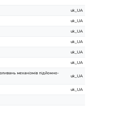
uk_UA
uk_UA
uk_UA
uk_UA
uk_UA
uk_UA
коливань механізмів підйомно-
uk_UA
uk_UA