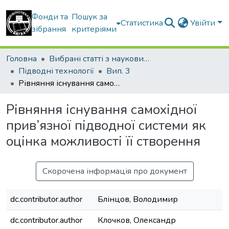
Фонди та
Пошук за
Статистика
Увійти
зібрання
критеріями
Головна
Вибрані статті з наукових збірників КНУБА
Підводні технології
Вип. 3
Рівняння існування самохідної прив’язної підводної системи як оцінка можливості її створення
Рівняння існування самохідної
прив’язної підводної системи як
оцінка можливості її створення
Скорочена інформація про документ
dc.contributor.author
Блінцов, Володимир
dc.contributor.author
Клочков, Олександр