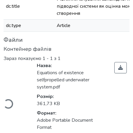
dc.title
підводної системи як оцінка можли
створення
dc.type
Article
Файли
Контейнер файлів
Зараз показуємо
1 - 1 з 1
Назва:
Equations of existence
Вантажиться...
selfpropelled underwater
system.pdf
Розмір:
361,73 KB
Формат:
Adobe Portable Document
Format