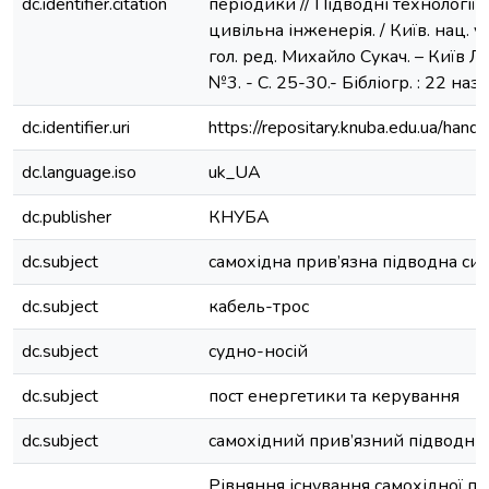
dc.identifier.citation
періодики // Підводні технології.
цивільна інженерія. / Київ. нац. ун-
гол. ред. Михайло Сукач. – Київ Лі
№3. - С. 25-30.- Бібліогр. : 22 назв
dc.identifier.uri
https://repositary.knuba.edu.ua/ha
dc.language.iso
uk_UA
dc.publisher
КНУБА
dc.subject
самохідна прив’язна підводна си
dc.subject
кабель-трос
dc.subject
судно-носій
dc.subject
пост енергетики та керування
dc.subject
самохідний прив’язний підводни
Рівняння існування самохідної пр