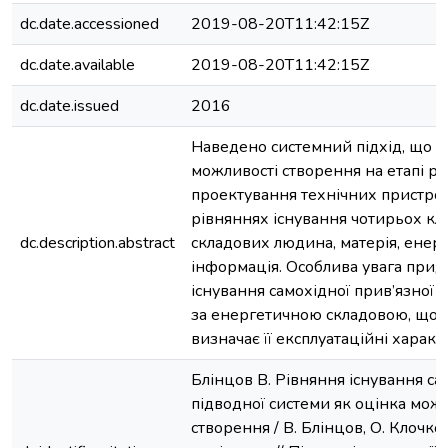
dc.date.accessioned
2019-08-20T11:42:15Z
dc.date.available
2019-08-20T11:42:15Z
dc.date.issued
2016
Наведено системний підхід, що п
можливості створення на етапі р
проектування технічних пристрої
рівняннях існування чотирьох к
dc.description.abstract
складових людина, матерія, енерг
інформація. Особлива увага прид
існування самохідної прив’язної 
за енергетичною складовою, що 
визначає її експлуатаційні характ
Блінцов В. Рівняння існування са
підводної системи як оцінка можли
створення / В. Блінцов, О. Клочков