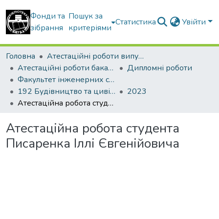
Фонди та
Пошук за
Статистика
Увійти
зібрання
критеріями
Головна
Атестаційні роботи випускників
Атестаційні роботи бакалаврів
Дипломні роботи
Факультет інженерних систем та екології
192 Будівництво та цивільна інженерія. Водопостачання та водовідведення
2023
Атестаційна робота студента Писаренка Іллі Євгенійовича
Атестаційна робота студента
Писаренка Іллі Євгенійовича