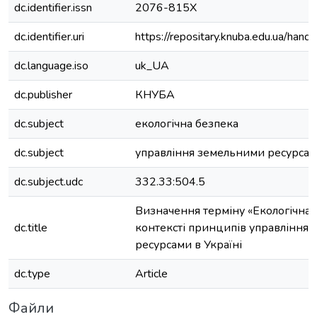
dc.identifier.issn
2076-815X
dc.identifier.uri
https://repositary.knuba.edu.ua/h
dc.language.iso
uk_UA
dc.publisher
КНУБА
dc.subject
екологічна безпека
dc.subject
управління земельними ресурса
dc.subject.udc
332.33:504.5
Визначення терміну «Екологічна 
dc.title
контексті принципів управління
ресурсами в Україні
dc.type
Article
Файли