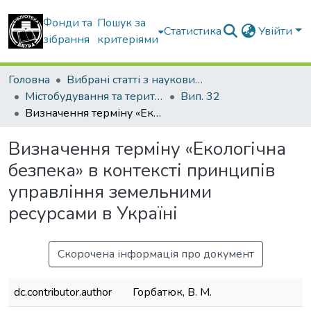
Фонди та
Пошук за
Статистика
Увійти
зібрання
критеріями
Головна
Вибрані статті з наукових збірників КНУБА
Містобудування та територіальне планування
Вип. 32
Визначення терміну «Екологічна безпека» в контексті принципів управління земельними ресурсами в Україні
Визначення терміну «Екологічна
безпека» в контексті принципів
управління земельними
ресурсами в Україні
Скорочена інформація про документ
dc.contributor.author
Горбатюк, В. М.