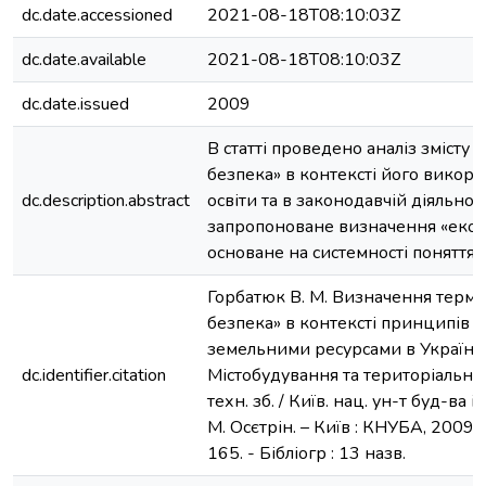
dc.date.accessioned
2021-08-18T08:10:03Z
dc.date.available
2021-08-18T08:10:03Z
dc.date.issued
2009
В статті проведено аналіз змісту 
безпека» в контексті його викори
dc.description.abstract
освіти та в законодавчій діяльності
запропоноване визначення «екол
основане на системності поняття.
Горбатюк В. М. Визначення термі
безпека» в контексті принципів 
земельними ресурсами в Україні / 
dc.identifier.citation
Містобудування та територіальне 
техн. зб. / Київ. нац. ун-т буд-ва і а
М. Осєтрін. – Київ : КНУБА, 2009. –
165. - Бібліогр : 13 назв.