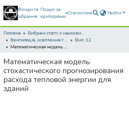
Фонди та
Пошук за
Статистика
Увійти
зібрання
критеріями
Головна
Вибрані статті з наукових збірників КНУБА
Вентиляція, освітлення та теплогазопостачання
Вип. 12
Математическая модель стохастического прогнозирования расхода тепловой энергии для зданий
Математическая модель
стохастического прогнозирования
расхода тепловой энергии для
зданий