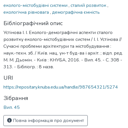
еколого-містобудівні системи
,
сталий розвиток
,
екологічна рівновага
,
демографічна ємність
Бібліографічний опис
Устінова І. І. Еколого-демографічні аспекти сталого
розвитку еколого-містобудівних систем / І. І. Устінова //
Сучасні проблеми архітектури та містобудування :
наук.-техн. зб. / Київ. нац. ун-т буд-ва і архіт. ; відп. ред.
М. М. Дьомін. - Київ : КНУБА, 2016. - Вип. 45. - С. 308 -
313. - Бібліогр. : 8 назв.
URI
https://repositary.knuba.edu.ua/handle/987654321/5274
Зібрання
Вип. 45
Повна інформація про документ