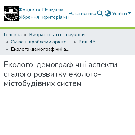
Фонди та
Пошук за
Статистика
Увійти
зібрання
критеріями
Головна
Вибрані статті з наукових збірників КНУБА
Сучасні проблеми архітектури та містобудування
Вип. 45
Еколого-демографічні аспекти сталого розвитку еколого-містобудівних систем
Еколого-демографічні аспекти
сталого розвитку еколого-
містобудівних систем