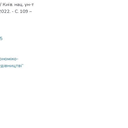
 Київ. нац. ун-т
2022. - С. 109 –
85
ономіко-
удівництві”