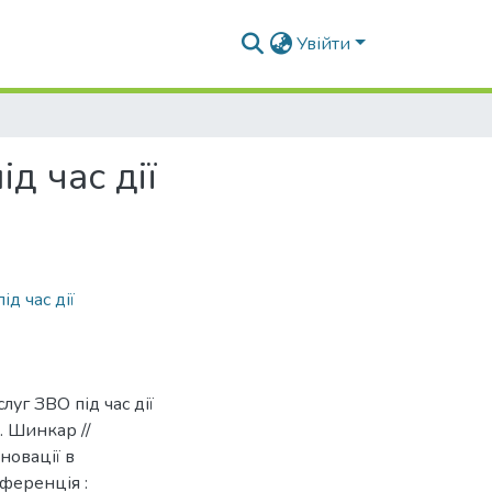
Увійти
д час дії
ід час дії
луг ЗВО під час дії
. Шинкар //
новації в
ференція :