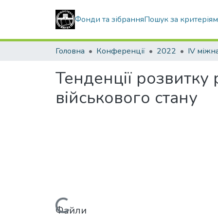
Фонди та зібрання
Пошук за критерія
Головна
Конференції
2022
Тенденції розвитку р
військового стану
Файли