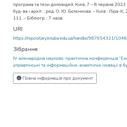
програма та тези доповідей, Київ, 7 – 8 червня 2022 /
буд-ва і архіт. ; ред. О. Ю. Бєлєнкова. – Київ : Ліра-К, 
111. – Бібліогр. : 7 назв.
URI
https://repositary.knuba.edu.ua/handle/987654321/104
Зібрання
IV міжнародна науково-практична конференція “Ек
управлінські та інформаційно-аналітичні новації в б
Повна інформація про документ