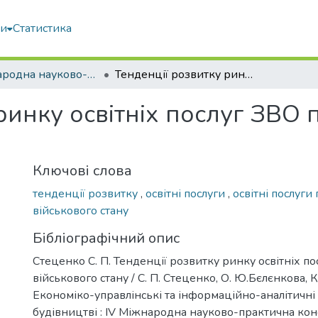
ми
Статистика
IV міжнародна науково-практична конференція “Економіко-управлінські та інформаційно-аналітичні новації в будівництві”
Тенденції розвитку ринку освітніх послуг ЗВО під час дії військового стану
инку освітніх послуг ЗВО пі
Ключові слова
тенденції розвитку
,
освітні послуги
,
освітні послуги п
військового стану
Бібліографічний опис
Стеценко С. П. Тенденції розвитку ринку освітніх пос
військового стану / С. П. Стеценко, О. Ю.Бєлєнкова, К
Економіко-управлінські та інформаційно-аналітичні 
будівництві : IV Міжнародна науково-практична кон