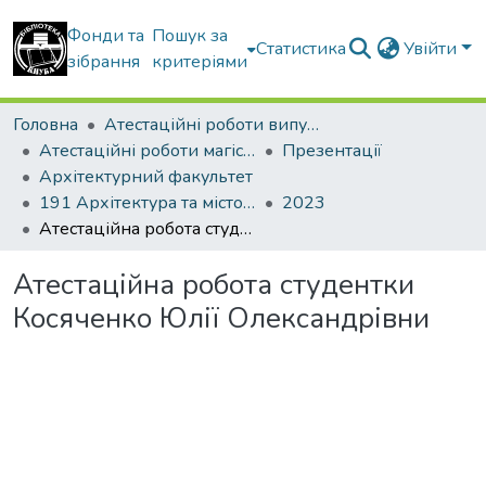
Фонди та
Пошук за
Статистика
Увійти
зібрання
критеріями
Головна
Атестаційні роботи випускників
Атестаційні роботи магістрів
Презентації
Архітектурний факультет
191 Архітектура та містобудування. Архітектура будівель і споруд
2023
Атестаційна робота студентки Косяченко Юлії Олександрівни
Атестаційна робота студентки
Косяченко Юлії Олександрівни