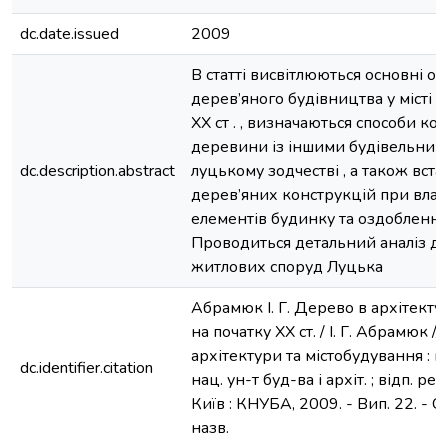
dc.date.issued
2009
В статті висвітлюються основні ос
дерев’яного будівництва у місті 
ХХ ст . , визначаються способи ко
деревини із іншими будівельним
dc.description.abstract
луцькому зодчестві , а також вст
дерев’яних конструкцій при влаш
елементів будинку та оздоблення 
Проводиться детальний аналіз д
житлових споруд Луцька
Абрамюк І. Г. Дерево в архітекту
на початку ХХ ст. / І. Г. Абрамюк /
архітектури та містобудування : нау
dc.identifier.citation
нац. ун-т буд-ва і архіт. ; відп. ред
Київ : КНУБА, 2009. - Вип. 22. - С. 
назв.