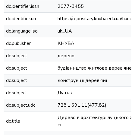
dc.identifier.issn
2077-3455
dc.identifier.uri
https://repositary.knuba.edu.ua/h
dc.language.iso
uk_UA
dc.publisher
КНУБА
dc.subject
дерево
dc.subject
будівництво житлове дерев’яне
dc.subject
конструкції дерев’яні
dc.subject
Луцьк
dc.subject.udc
728.1:691.11(477.82)
Дерево в архітектурі луцького ж
dc.title
ст .