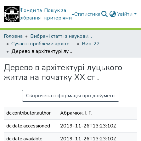
Фонди та
Пошук за
Статистика
Увійти
зібрання
критеріями
Головна
Вибрані статті з наукових збірників КНУБА
Сучасні проблеми архітектури та містобудування
Вип. 22
Дерево в архітектурі луцького житла на початку ХХ ст .
Дерево в архітектурі луцького
житла на початку ХХ ст .
Скорочена інформація про документ
dc.contributor.author
Абрамюк, І. Г.
dc.date.accessioned
2019-11-26T13:23:10Z
dc.date.available
2019-11-26T13:23:10Z