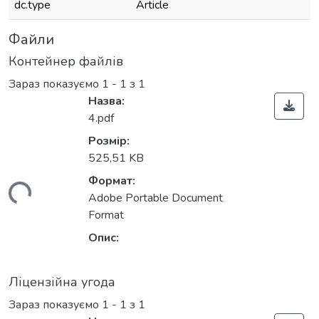
dc.type
Article
Файли
Контейнер файлів
Зараз показуємо
1 - 1 з 1
Назва:
4.pdf
Розмір:
525,51 KB
Формат:
ться...
Adobe Portable Document
Format
Опис:
Ліцензійна угода
Зараз показуємо
1 - 1 з 1