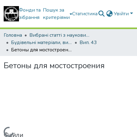
Фонди та
Пошук за
Статистика
Увійти
зібрання
критеріями
Головна
Вибрані статті з наукових збірників КНУБА
Будівельні матеріали, вироби та санітарна техніка
Вип. 43
Бетоны для мостостроения
Бетоны для мостостроения
Вантажиться...
Файли