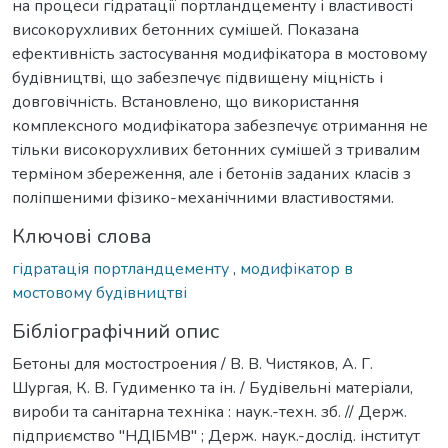
на процеси гідратації портландцементу і властивості
високорухливих бетонних сумішей. Показана
ефективність застосування модифікатора в мостовому
будівництві, що забезпечує підвищену міцність і
довговічність. Встановлено, що використання
комплексного модифікатора забезпечує отримання не
тільки високорухливих бетонних сумішей з тривалим
терміном збереження, але і бетонів заданих класів з
поліпшеними фізико-механічними властивостями.
Ключові слова
гідратація портландцементу
,
модифікатор в
мостовому будівництві
Бібліографічний опис
Бетоны для мостостроения / В. В. Чистяков, А. Г.
Шургая, К. В. Гудименко та ін. / Будівельні матеріали,
вироби та санітарна техніка : наук.-техн. зб. // Держ.
підприємство "НДІБМВ" ; Держ. наук.-дослід. інститут