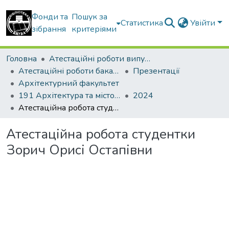
Фонди та
Пошук за
Статистика
Увійти
зібрання
критеріями
Головна
Атестаційні роботи випускників
Атестаційні роботи бакалаврів
Презентації
Архітектурний факультет
191 Архітектура та містобудування
2024
Атестаційна робота студентки Зорич Орисі Остапівни
Атестаційна робота студентки
Зорич Орисі Остапівни