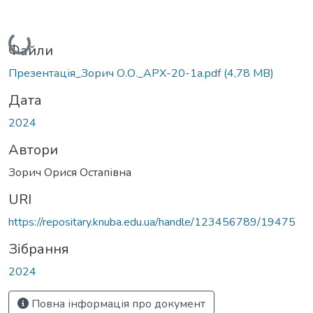
Вантажиться...
Файли
Презентація_Зорич О.О._АРХ-20-1а.pdf
(4,78 MB)
Дата
2024
Автори
Зорич Орися Остапівна
URI
https://repositary.knuba.edu.ua/handle/123456789/19475
Зібрання
2024
Повна інформація про документ