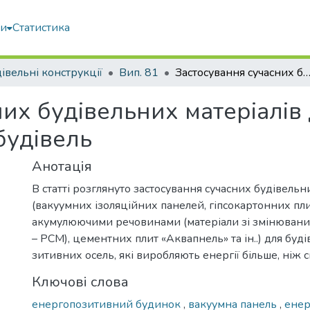
ми
Статистика
івельні конструкції
Вип. 81
Застосування сучасних будівельних матеріалів для створення енергоефективних 
их будівельних матеріалів
будівель
Анотація
В статті розглянуто застосування сучасних будівельн
(вакуумних ізоляційних панелей, гіпсокартонних пли
акумулюючими речовинами (матеріали зі змінюван
– РСМ), цементних плит «Аквапнель» та ін..) для бу
зитивних осель, які виробляють енергії більше, ніж
Ключові слова
енергопозитивний будинок
,
вакуумна панель
,
енер