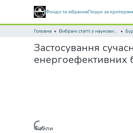
Фонди та зібрання
Пошук за критерія
Головна
Вибрані статті з наукових збірників КНУБА
Буд
Застосування сучасн
енергоефективних 
Файли