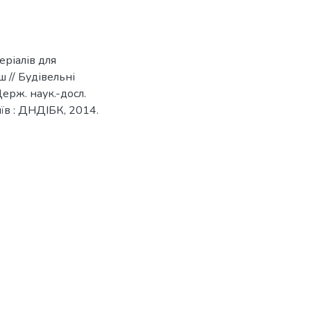
еріалів для
 // Будівельні
Держ. наук.-досл.
Київ : ДНДІБК, 2014.