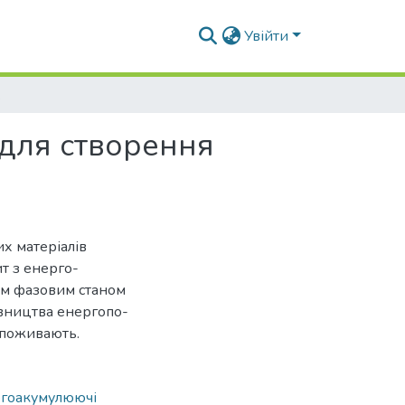
Увійти
будівель
 для створення
их матеріалів
т з енерго-
им фазовим станом
дівництва енергопо-
 споживають.
гоакумулюючі