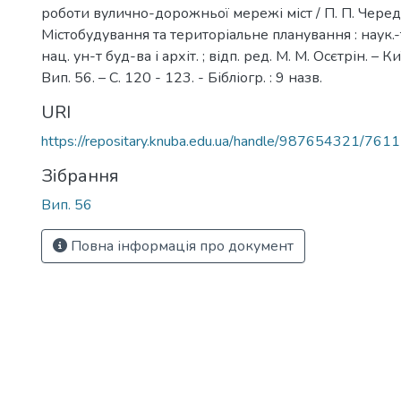
роботи вулично-дорожньої мережі міст / П. П. Черед
Містобудування та територіальне планування : наук.-те
нац. ун-т буд-ва і архіт. ; відп. ред. М. М. Осєтрін. – 
Вип. 56. – С. 120 - 123. - Бібліогр. : 9 назв.
URI
https://repositary.knuba.edu.ua/handle/987654321/7611
Зібрання
Вип. 56
Повна інформація про документ