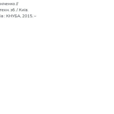
ніченко //
хн. зб. / Київ.
Київ : КНУБА, 2015. –