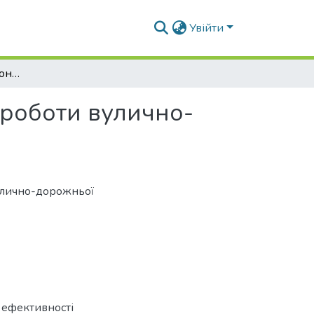
Увійти
Проблеми аудиту та моніторингу ефективності роботи вулично-дорожньої мережі міст
 роботи вулично-
вулично-дорожньої
 ефективності