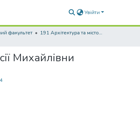
Увійти
ний факультет
191 Архітектура та містобудування
сії Михайлівни
14