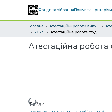
Фонди та зібрання
Пошук за критерія
Головна
Атестаційні роботи випускників
2025
Атестаційна робота студентки Громенко Анастасії Михайлівни
Атестаційна робота
Вантажиться...
Файли