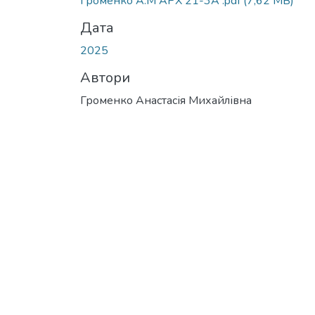
Громенко А.М АРХ 21-3А .pdf
(7,62 MB)
Дата
2025
Автори
Громенко Анастасія Михайлівна