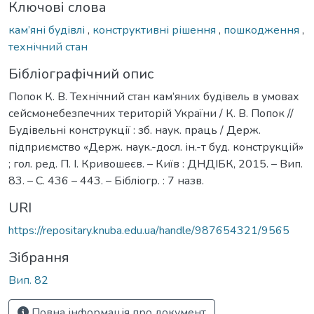
Ключові слова
кам’яні будівлі
,
конструктивні рішення
,
пошкодження
,
технічний стан
Бібліографічний опис
Попок К. В. Технічний стан кам’яних будівель в умовах
сейсмонебезпечних територій України / К. В. Попок //
Будівельні конструкції : зб. наук. праць / Держ.
підприємство «Держ. наук.-досл. ін.-т буд. конструкцій»
; гол. ред. П. І. Кривошеєв. – Київ : ДНДІБК, 2015. – Вип.
83. – С. 436 – 443. – Бібліогр. : 7 назв.
URI
https://repositary.knuba.edu.ua/handle/987654321/9565
Зібрання
Вип. 82
Повна інформація про документ