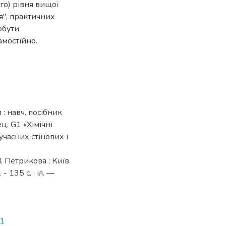
го) рівня вищої
ія", практичних
обути
амостійно.
: навч. посібник
ц. G1 «Хімічні
учасних стінових і
. Петрикова ; Київ.
- 135 с. : іл. —
41