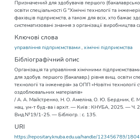
Призначений для здобувачів першого (бакалаврсько
освіти спеціальності G "Хімічні технології та інженер
фахівців підприємств, а також для всіх, хто бажає зд
систематизовані знання з організації виробництва с
Ключові слова
управління підприємствами
,
хімічні підприємства
Бібліографічний опис
Організація та управління хімічними підприємствами 
для здобув. першого (бакалавр.) рівня вищ. освіти спе
технології та інженерія» за ОПП «Новітні технології с
оздоблювальних матеріалів»
/ А. А. Майстренко, Н. О. Амеліна, О. Ю. Бердник, Є. М
нац. ун-т буд-ва і архіт. — Київ : КНУБА, 2025. — Ч. 2. 
Вид.№19/1-25. — Бібліогр. : с. 135.
URI
https://repositary.knuba.edu.ua/handle/123456789/180