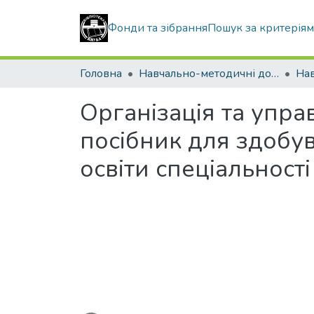
Фонди та зібрання
Пошук за критерія
Головна
Навчально-методичні документи
Нав
Організація та упра
посібник для здобув
освіти спеціальност