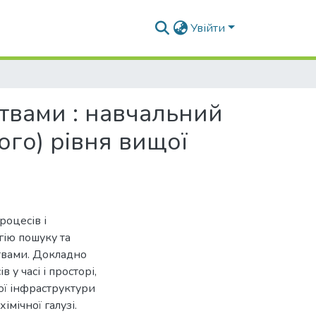
Увійти
ствами : навчальний
ого) рівня вищої
роцесів і
гію пошуку та
твами. Докладно
у часі і просторі,
ої інфраструктури
імічної галузі.