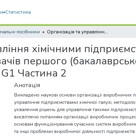
ми
Статистика
чальні посібники
Організація та управління хімічними підприємствами : навчальний посібник для здобувачів першого (бакалаврського) рівня вищої освіти спеціальності G1 Частина 2
вління хімічними підприєм
ачів першого (бакалаврськ
і G1 Частина 2
Анотація
Викладено наукові основи організації виробничих п
управління підприємствами хімічної галузі, методоло
ухвалення рішень для управління такими підприємс
висвітлено питанням організації виробничих процесів 
основам функціонування сучасних систем виробнич
та інші проблеми виробничої діяльності підприємств х