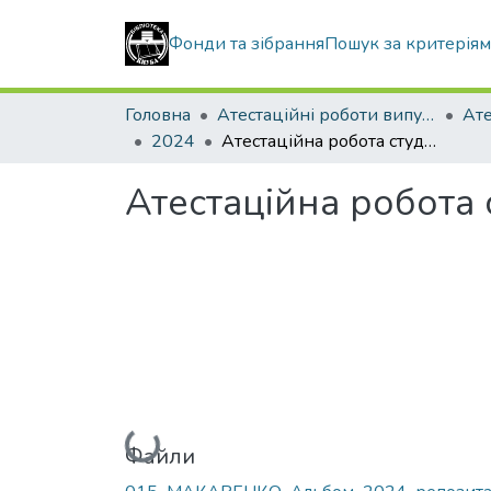
Фонди та зібрання
Пошук за критерія
Головна
Атестаційні роботи випускників
2024
Атестаційна робота студента Макаренка Германа Ігоровича
Атестаційна робота
Вантажиться...
Файли