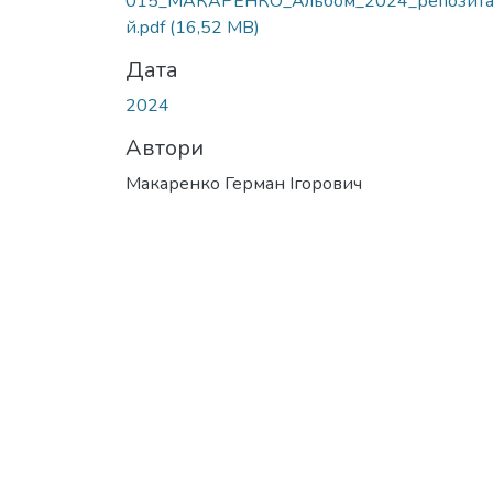
015_МАКАРЕНКО_Альбом_2024_репозита
й.pdf
(16,52 MB)
Дата
2024
Автори
Макаренко Герман Ігорович