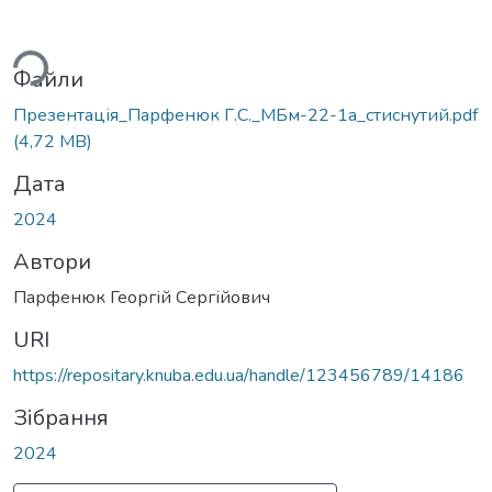
ься...
Файли
Презентація_Парфенюк Г.С._МБм-22-1а_стиснутий.pdf
(4,72 MB)
Дата
2024
Автори
Парфенюк Георгій Сергійович
URI
https://repositary.knuba.edu.ua/handle/123456789/14186
Зібрання
2024