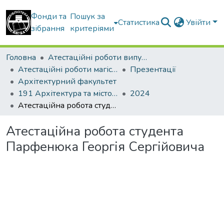
Фонди та
Пошук за
Статистика
Увійти
зібрання
критеріями
Головна
Атестаційні роботи випускників
Атестаційні роботи магістрів
Презентації
Архітектурний факультет
191 Архітектура та містобудування. Містобудування. Архітектурно-містобудівне проектування
2024
Атестаційна робота студента Парфенюка Георгія Сергійовича
Атестаційна робота студента
Парфенюка Георгія Сергійовича