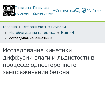
Фонди та
Пошук за
Статистика
Увійти
зібрання
критеріями
Головна
Вибрані статті з наукових збірників КНУБА
Містобудування та територіальне планування
Вип. 44
Исследование кинетики диффузии влаги и льдистости в процессе одностороннего замораживания бетона
Исследование кинетики
диффузии влаги и льдистости в
процессе одностороннего
замораживания бетона