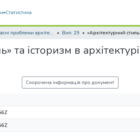
ми
Статистика
Сучасні проблеми архітектури та містобудування
Вип. 29
ь» та історизм в архітектур
Скорочена інформація про документ
56Z
56Z