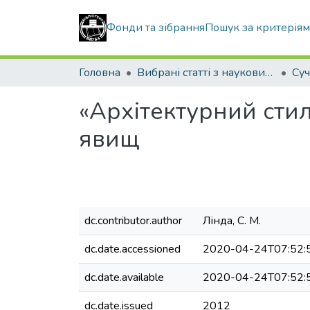
Фонди та зібрання
Пошук за критерія
Головна
Вибрані статті з наукових збірників КНУБА
«Архітектурний стил
явищ
dc.contributor.author
Лінда, С. М.
dc.date.accessioned
2020-04-24T07:52:
dc.date.available
2020-04-24T07:52:
dc.date.issued
2012