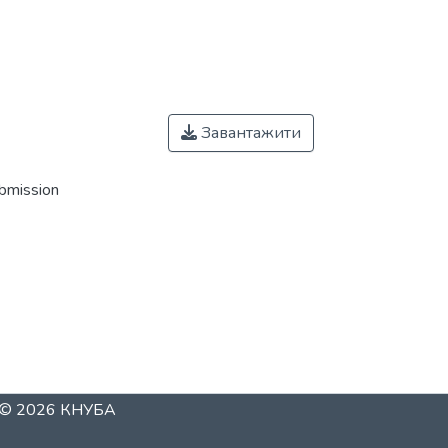
Завантажити
ubmission
t © 2026
КНУБА