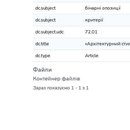
dc.subject
бінарні опозиції
dc.subject
критерії
dc.subject.udc
72.01
dc.title
«Архітектурний стил
dc.type
Article
Файли
Контейнер файлів
Зараз показуємо
1 - 1 з 1