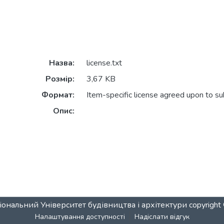
Назва:
license.txt
Розмір:
3,67 KB
Формат:
Item-specific license agreed upon to s
Опис:
ональний Університет будівництва і архітектури
copyrigh
Налаштування доступності
Надіслати відгук