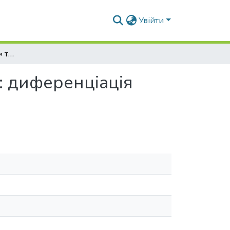
Увійти
«Архітектурний стиль» та історизм в архітектурі: диференціація явищ
і: диференціація