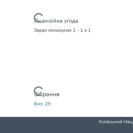
Вантажиться...
Ліцензійна угода
Зараз показуємо
1 - 1 з 1
Вантажиться...
Зібрання
Вип. 29
Київський Наці