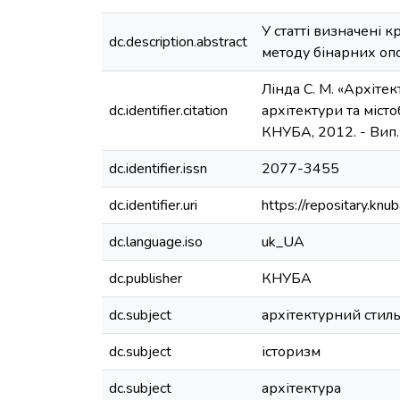
У статті визначені к
dc.description.abstract
методу бінарних оп
Лінда С. М. «Архітек
dc.identifier.citation
архітектури та містобу
КНУБА, 2012. - Вип. 2
dc.identifier.issn
2077-3455
dc.identifier.uri
https://repositary.k
dc.language.iso
uk_UA
dc.publisher
КНУБА
dc.subject
архітектурний стил
dc.subject
історизм
dc.subject
архітектура