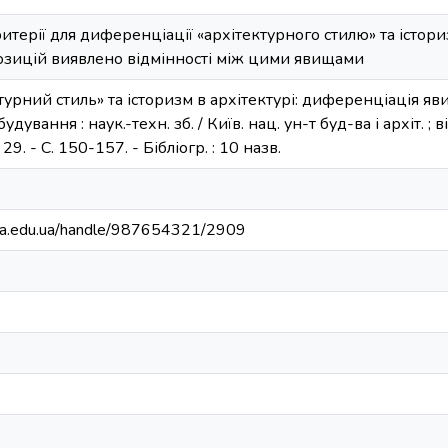
ритерії для диференціації «архітектурного стилю» та істориз
озицій виявлено відмінності між цими явищами
турний стиль» та історизм в архітектурі: диференціація яви
дування : наук.-техн. зб. / Київ. нац. ун-т буд-ва і архіт. ; в
9. - С. 150-157. - Бібліогр. : 10 назв.
nuba.edu.ua/handle/987654321/2909
ь