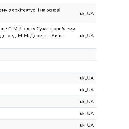
му в архітектурі і на основі
uk_UA
щ / С. М. Лінда // Сучасні проблеми
ідп. ред. М. М. Дьомін. - Київ :
uk_UA
uk_UA
uk_UA
uk_UA
uk_UA
uk_UA