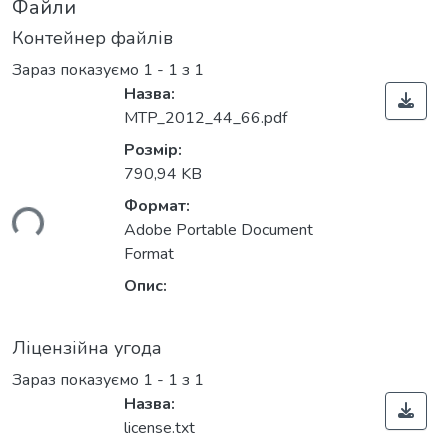
Файли
Контейнер файлів
Зараз показуємо
1 - 1 з 1
Назва:
MTP_2012_44_66.pdf
Розмір:
790,94 KB
Формат:
ься...
Adobe Portable Document
Format
Опис:
Ліцензійна угода
Зараз показуємо
1 - 1 з 1
Назва:
license.txt