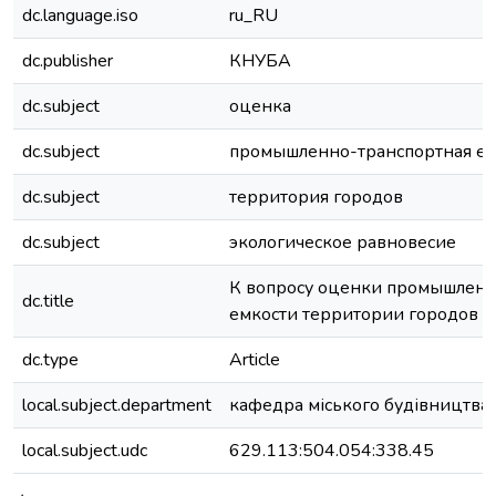
dc.language.iso
ru_RU
dc.publisher
КНУБА
dc.subject
оценка
dc.subject
промышленно-транспортная ем
dc.subject
территория городов
dc.subject
экологическое равновесие
К вопросу оценки промышленн
dc.title
емкости территории городов
dc.type
Article
local.subject.department
кафедра міського будівництва
local.subject.udc
629.113:504.054:338.45