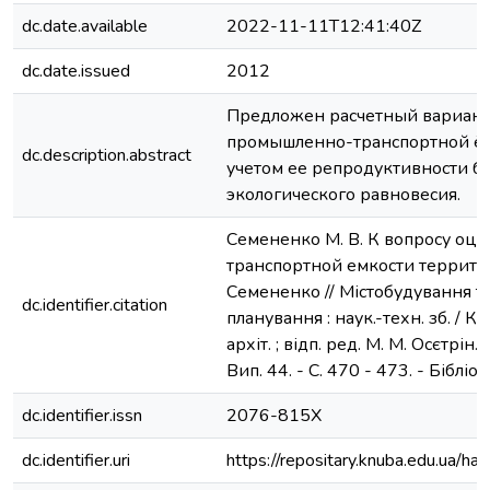
dc.date.available
2022-11-11T12:41:40Z
dc.date.issued
2012
Предложен расчетный вариант
промышленно-транспортной ём
dc.description.abstract
учетом ее репродуктивности б
экологического равновесия.
Семененко М. В. К вопросу оц
транспортной емкости территор
Семененко // Містобудування т
dc.identifier.citation
планування : наук.-техн. зб. / Ки
архіт. ; відп. ред. М. М. Осєтрін.
Вип. 44. - С. 470 - 473. - Бібліогр
dc.identifier.issn
2076-815Х
dc.identifier.uri
https://repositary.knuba.edu.ua