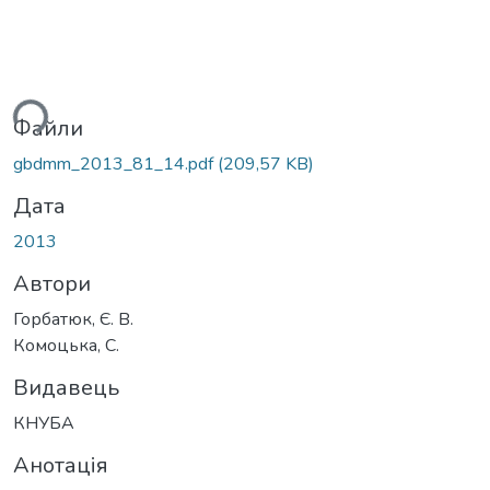
ься...
Файли
gbdmm_2013_81_14.pdf
(209,57 KB)
Дата
2013
Автори
Горбатюк, Є. В.
Комоцька, С.
Видавець
КНУБА
Анотація