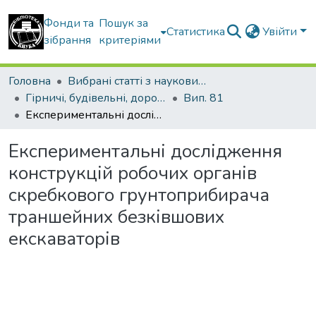
Фонди та
Пошук за
Статистика
Увійти
зібрання
критеріями
Головна
Вибрані статті з наукових збірників КНУБА
Гірничі, будівельні, дорожні та меліоративні машини
Вип. 81
Експериментальні дослідження конструкцій робочих органів скребкового грунтоприбирача траншейних безківшових екскаваторів
Експериментальні дослідження
конструкцій робочих органів
скребкового грунтоприбирача
траншейних безківшових
екскаваторів