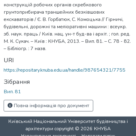
конструкцій робочих органів скребкового
грунтоприбирача траншейних безківшових
екскаваторів / Є. В. Горбатюк, С. Комоцька // Гірничі,
будівельні, дорожні та меліоративні машини : всеукр.
зб. наук. праць / Київ. нац. ун-т буд-ва і архіт. ; гол. ред.
М. К. Сукач. – Київ : КНУБА, 2013. – Вип. 81. – С. 78 - 82.
– Бібліогр. : 7 назв.
URI
https://repositary.knuba.edu.ua/handle/987654321/7755
Зібрання
Вип. 81
Повна інформація про документ
Київський Національний Університет будівництва і
архітектури
copyright © 2026
КНУБА
Налаштування доступності
Надіслати відгук