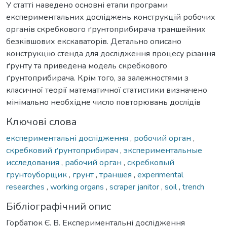
У статті наведено основні етапи програми
експериментальних досліджень конструкцій робочих
органів скребкового ґрунтоприбирача траншейних
безківшових екскаваторів. Детально описано
конструкцію стенда для дослідження процесу різання
ґрунту та приведена модель скребкового
ґрунтоприбирача. Крім того, за залежностями з
класичної теорії математичної статистики визначено
мінімально необхідне число повторювань дослідів
Ключові слова
експериментальні дослідження
,
робочий орган
,
скребковий ґрунтоприбирач
,
экспериментальные
исследования
,
рабочий орган
,
скребковый
грунтоуборщик
,
грунт
,
траншея
,
experimental
researches
,
working organs
,
scraper janitor
,
soil
,
trench
Бібліографічний опис
Горбатюк Є. В. Експериментальні дослідження