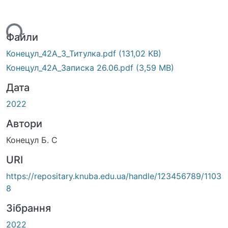
житься...
Файли
Конецул_42А_З_Титулка.pdf
(131,02 KB)
Конецул_42А_Записка 26.06.pdf
(3,59 MB)
Дата
2022
Автори
Конецул Б. С
URI
https://repositary.knuba.edu.ua/handle/123456789/1103
8
Зібрання
2022