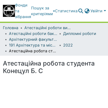
Фонди
Пошук за
та
Статистика
Увійти
критеріями
зібрання
Головна
Атестаційні роботи випускників
Атестаційні роботи бакалаврів
Дипломні роботи
Архітектурний факультет
191 Архітектура та містобудування
2022
Атестаційна робота студента Конецул Б. С
Атестаційна робота студента
Конецул Б. С