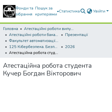
Фонди та
Пошук за
Статистика
Увійти
зібрання
критеріями
Головна
Атестаційні роботи випускників
Атестаційні роботи бакалаврів
Презентації
Факультет автоматизації і інформаційних технологій
125 Кібербезпека. Безпека інформаційних і комунікаційних систем
2026
Атестаційна робота студента Кучер Богдан Вікторович
Атестаційна робота студента
Кучер Богдан Вікторович