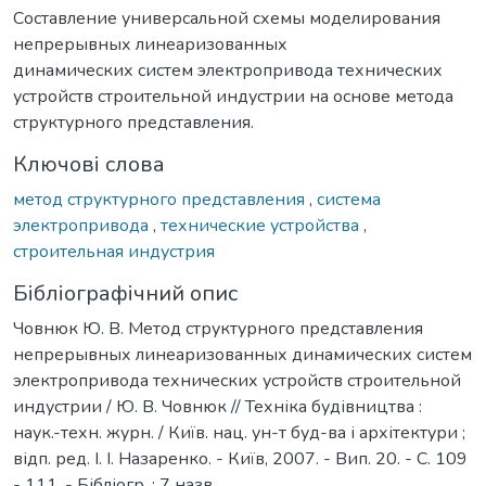
Составление универсальной схемы моделирования
непрерывных линеаризованных
динамических систем электропривода технических
устройств строительной индустрии на основе метода
структурного представления.
Ключові слова
метод структурного представления
,
система
электропривода
,
технические устройства
,
строительная индустрия
Бібліографічний опис
Човнюк Ю. В. Метод структурного представления
непрерывных линеаризованных динамических систем
электропривода технических устройств строительной
индустрии / Ю. В. Човнюк // Техніка будівництва :
наук.-техн. журн. / Київ. нац. ун-т буд-ва і архітектури ;
відп. ред. І. І. Назаренко. - Київ, 2007. - Вип. 20. - С. 109
- 111. - Бібліогр. : 7 назв.