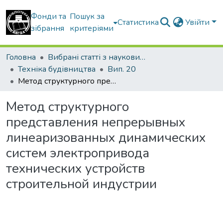
Фонди та
Пошук за
Статистика
Увійти
зібрання
критеріями
Головна
Вибрані статті з наукових збірників КНУБА
Техніка будівництва
Вип. 20
Метод структурного представления непрерывных линеаризованных динамических систем электропривода технических устройств строительной индустрии
Метод структурного
представления непрерывных
линеаризованных динамических
систем электропривода
технических устройств
строительной индустрии