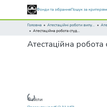
Фонди та зібрання
Пошук за критерія
Головна
Атестаційні роботи випускників
Атестаційна робота студента Коваленка Владислава Васильовича
Атестаційна робота
Вантажиться...
Файли