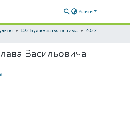
Увійти
ультет
192 Будівництво та цивільна інженерія. Промислове і цивільне будівництво
2022
слава Васильовича
48