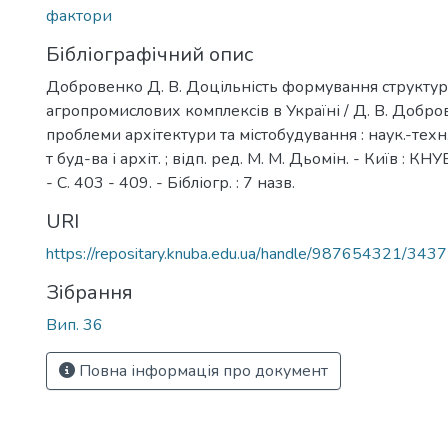
фактори
Бібліографічний опис
Добровенко Д. В. Доцільність формування структу
агропромислових комплексів в Україні / Д. В. Добров
проблеми архітектури та містобудування : наук.-техн. з
т буд-ва і архіт. ; відп. ред. М. М. Дьомін. - Київ : КН
- С. 403 - 409. - Бібліогр. : 7 назв.
URI
https://repositary.knuba.edu.ua/handle/987654321/3437
Зібрання
Вип. 36
Повна інформація про документ