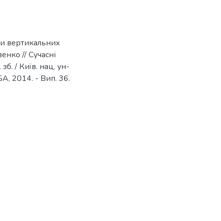
ри вертикальних
енко // Сучасні
б. / Київ. нац. ун-
УБА, 2014. - Вип. 36.