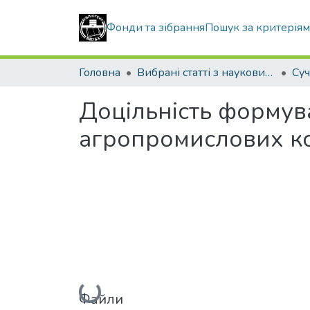
Фонди та зібрання
Пошук за критерія
Головна
Вибрані статті з наукових збірників КНУБА
Доцільність формув
агропромислових ко
Вантажиться...
Файли