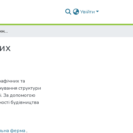
Увійти
Доцільність формування структури вертикальних агропромислових комплексів в Україні
них
рафічних та
мування структури
і. За допомогою
ості будівництва
льна ферма
,