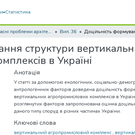
ми
Статистика
Сучасні проблеми архітектури та містобудування
Вип. 36
ання структури вертикаль
мплексів в Україні
Анотація
У статті за допомогою екологічних, соціально-демог
антропогенних факторів доведена доцільність фор
вертикальних агропромислових комплексів в Україн
розглянутих факторів запропонована оцінка доцільн
даного типу споруд в різних частинах України.
Ключові слова
вертикальний агропромисловий комплекс
,
вертика