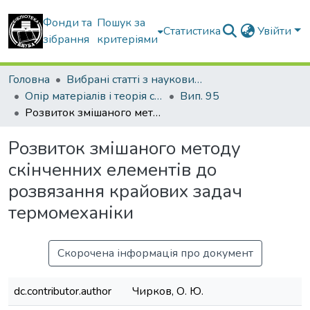
Фонди та
Пошук за
Статистика
Увійти
зібрання
критеріями
Головна
Вибрані статті з наукових збірників КНУБА
Опір матеріалів і теорія споруд
Вип. 95
Розвиток змішаного методу скінченних елементів до розвязання крайових задач термомеханіки
Розвиток змішаного методу
скінченних елементів до
розвязання крайових задач
термомеханіки
Скорочена інформація про документ
dc.contributor.author
Чирков, О. Ю.