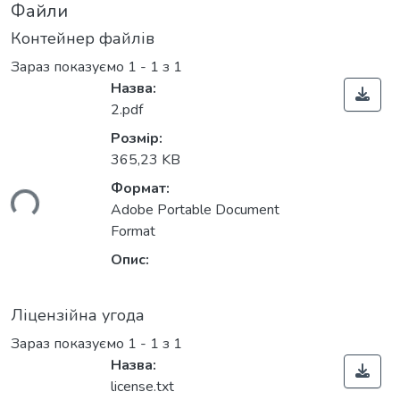
Файли
Контейнер файлів
Зараз показуємо
1 - 1 з 1
Назва:
2.pdf
Розмір:
365,23 KB
Формат:
ься...
Adobe Portable Document
Format
Опис:
Ліцензійна угода
Зараз показуємо
1 - 1 з 1
Назва:
license.txt