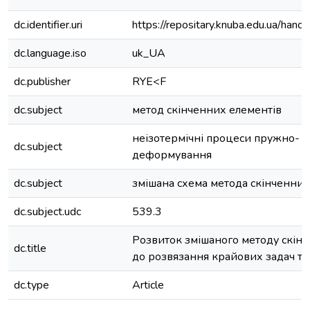
dc.identifier.uri
https://repositary.knuba.edu.ua/h
dc.language.iso
uk_UA
dc.publisher
RYE<F
dc.subject
метод скінченних елементів
неізотермічні процеси пружно- п
dc.subject
деформування
dc.subject
змішана схема метода скінченних
dc.subject.udc
539.3
Розвиток змішаного методу скін
dc.title
до розвязання крайових задач т
dc.type
Article