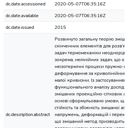
dc.date.accessioned
2020-05-07T06:35:16Z
dc.date.available
2020-05-07T06:35:16Z
dc.date.issued
2015
Розвинуто загальну теорію зміша
скінченних елементів для розв’я
задач термомеханіки неоднорід
зокрема, нелінійних задач, що о
неізотермічні процеси пружно-п
деформування за криволінійними
малої кривизни. Із застосуванням
функціонального аналізу дослідж
змішаних проекційно-сіткових алг
основі сформульовано умови, що
стійкість та збіжність змішаної ап
dc.description.abstract
напружень, деформацій і перемі
що змішаний метод призводить д