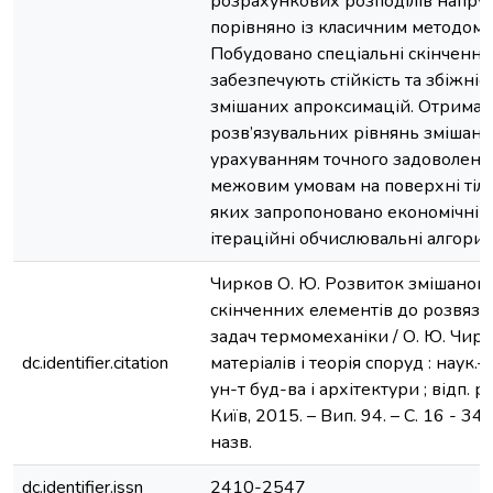
розрахункових розподілів напру
порівняно із класичним методом
Побудовано спеціальні скінченні
забезпечують стійкість та збіжні
змішаних апроксимацій. Отриман
розв’язувальних рівнянь змішано
урахуванням точного задоволенн
межовим умовам на поверхні тіла
яких запропоновано економічні та
ітераційні обчислювальні алгорит
Чирков О. Ю. Розвиток змішаног
скінченних елементів до розвяз
задач термомеханіки / О. Ю. Чирко
dc.identifier.citation
матеріалів і теорія споруд : наук.- т
ун-т буд-ва і архітектури ; відп. р
Київ, 2015. – Вип. 94. – С. 16 - 34. 
назв.
dc.identifier.issn
2410-2547