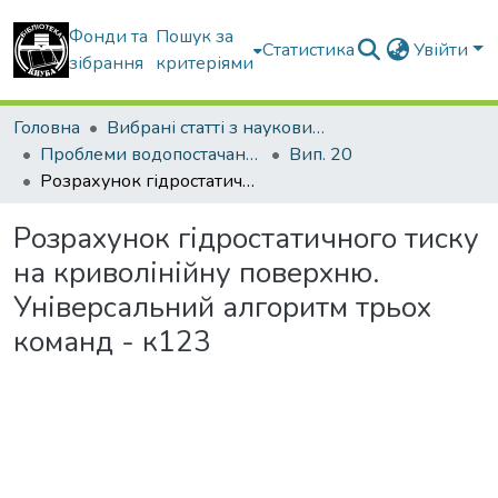
Фонди та
Пошук за
Статистика
Увійти
зібрання
критеріями
Головна
Вибрані статті з наукових збірників КНУБА
Проблеми водопостачання, водовідведення та гідравліки
Вип. 20
Розрахунок гідростатичного тиску на криволінійну поверхню. Універсальний алгоритм трьох команд - к123
Розрахунок гідростатичного тиску
на криволінійну поверхню.
Універсальний алгоритм трьох
команд - к123