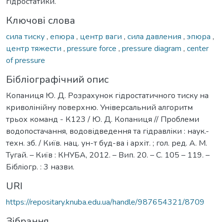
гідростатики.
Ключові слова
сила тиску
,
епюра
,
центр ваги
,
сила давления
,
эпюра
,
центр тяжести
,
pressure force
,
pressure diagram
,
center
of pressure
Бібліографічний опис
Копаниця Ю. Д. Розрахунок гідростатичного тиску на
криволінійну поверхню. Універсальний алгоритм
трьох команд - К123 / Ю. Д. Копаниця // Проблеми
водопостачання, водовідведення та гідравліки : наук.-
техн. зб. / Київ. нац. ун-т буд-ва і архіт. ; гол. ред. А. М.
Тугай. – Київ : КНУБА, 2012. – Вип. 20. – С. 105 – 119. –
Бібліогр. : 3 назви.
URI
https://repositary.knuba.edu.ua/handle/987654321/8709
Зібрання