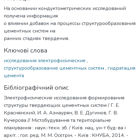
На основании кондуктометрических исследований
получена информация
о влиянии добавок на процессы структурообразования
цементных систем на
ранних стадиях твердения.
Ключові слова
исследования электрофизические
,
структурообразование цементных систем
,
гидратация
цемента
Бібліографічний опис
Электрофизические исследования формирования
структуры твердеющих цементных систем / Г. Е.
Краснянский, И. А. Азнаурян, В. Е. Дугинов, Г. В.
Кучерова // Містобудування та територіальне
планування : наук.-техн. зб. / Київ. нац. ун-т буд-ва і
архіт. ; гол. ред. М. М. Осєтрін. - Київ : КНУБА, 2014. -