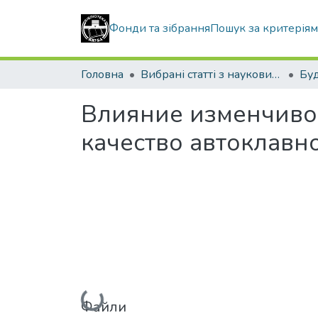
Фонди та зібрання
Пошук за критерія
Головна
Вибрані статті з наукових збірників КНУБА
Влияние изменчиво
качество автоклавн
Вантажиться...
Файли