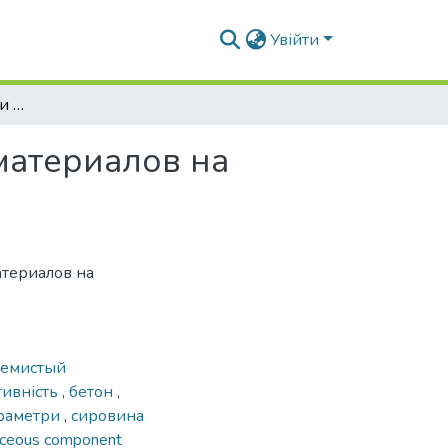
Увійти
Влияние изменчивости параметров сырьевых материалов на качество автоклавного ячеистого бетона
материалов на
атериалов на
емистый
тивність
,
бетон
,
раметри
,
сировина
liceous component