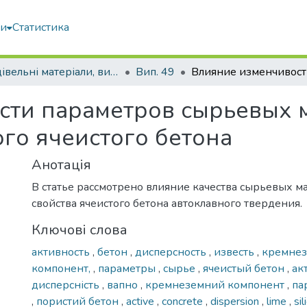
ми
Статистика
Будівельні матеріали, вироби та санітарна техніка
Вип. 49
сти параметров сырьевых 
ого ячеистого бетона
Анотація
В статье рассмотрено влияние качества сырьевых м
свойства ячеистого бетона автоклавного твердения.
Ключові слова
активность
,
бетон
,
дисперсность
,
известь
,
кремнез
компонент,
,
параметры
,
сырье
,
ячеистый бетон
,
ак
дисперсність
,
вапно
,
кремнеземний компонент
,
па
,
пористий бетон
,
аctive
,
concrete
,
dispersion
,
lime
,
si