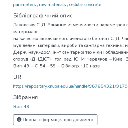
parameters
,
raw materials
,
cellular concrete
Бібліографічний опис
Лаповская С. Д. Влияние изменчивости параметров
материалов
на качество автоклавного ячеистого бетона / С. Д. Лап
Будівельні матеріали, вироби та санітарна техніка : на
Держ. наук.-досл. ін.-т санітарної техніки і обладнан
споруд «ДНДІСТ» ; гол. ред. Ю. М. Червяков. – Київ : 
Вип. 49. – С. 54 – 59. – Бібліогр. : 10 назв.
URI
https://repositary.knuba.edu.ua/handle/987654321/9179
Зібрання
Вип. 49
Повна інформація про документ