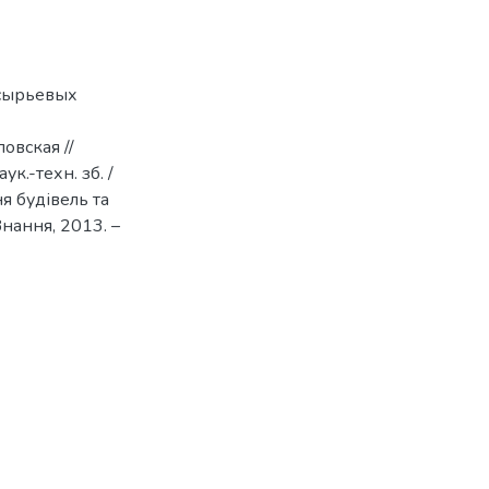
 сырьевых
овская //
ук.-техн. зб. /
ня будівель та
Знання, 2013. –