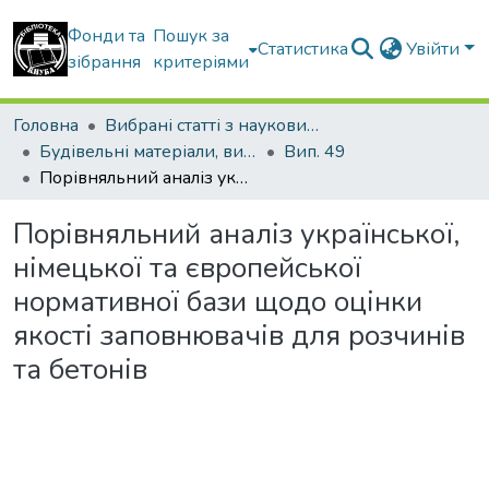
Фонди та
Пошук за
Статистика
Увійти
зібрання
критеріями
Головна
Вибрані статті з наукових збірників КНУБА
Будівельні матеріали, вироби та санітарна техніка
Вип. 49
Порівняльний аналіз української, німецької та європейської нормативної бази щодо оцінки якості заповнювачів для розчинів та бетонів
Порівняльний аналіз української,
німецької та європейської
нормативної бази щодо оцінки
якості заповнювачів для розчинів
та бетонів