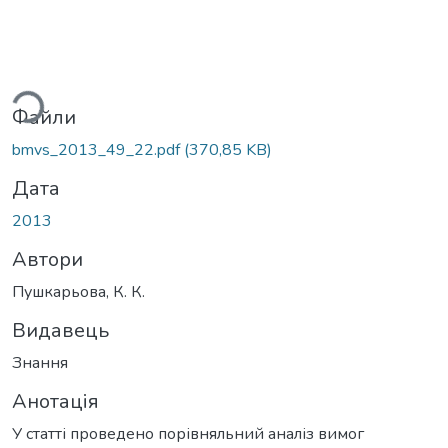
ься...
Файли
bmvs_2013_49_22.pdf
(370,85 KB)
Дата
2013
Автори
Пушкарьова, К. К.
Видавець
Знання
Анотація
У статті проведено порівняльний аналіз вимог