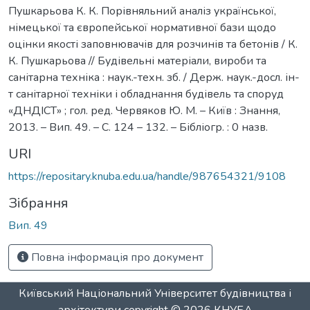
Пушкарьова К. К. Порівняльний аналіз української,
німецької та європейської нормативної бази щодо
оцінки якості заповнювачів для розчинів та бетонів / К.
К. Пушкарьова // Будівельні матеріали, вироби та
санітарна техніка : наук.-техн. зб. / Держ. наук.-досл. ін-
т санітарної техніки і обладнання будівель та споруд
«ДНДІСТ» ; гол. ред. Червяков Ю. М. – Київ : Знання,
2013. – Вип. 49. – С. 124 – 132. – Бібліогр. : 0 назв.
URI
https://repositary.knuba.edu.ua/handle/987654321/9108
Зібрання
Вип. 49
Повна інформація про документ
Київський Національний Університет будівництва і