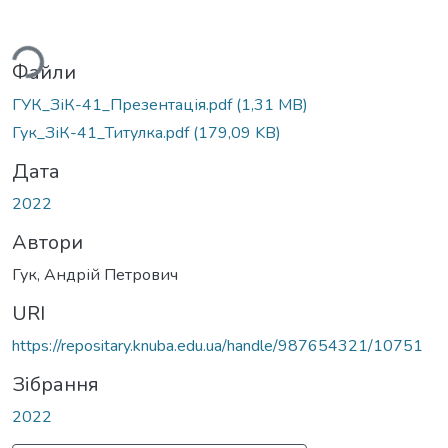
ься...
Файли
ГУК_ЗіК-41_Презентація.pdf
(1,31 MB)
Гук_ЗіК-41_Титулка.pdf
(179,09 KB)
Дата
2022
Автори
Гук, Андрій Петрович
URI
https://repositary.knuba.edu.ua/handle/987654321/10751
Зібрання
2022