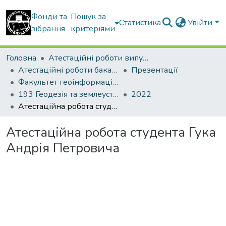
Фонди та
Пошук за
Статистика
Увійти
зібрання
критеріями
Головна
Атестаційні роботи випускників
Атестаційні роботи бакалаврів
Презентації
Факультет геоінформаційних систем та управління територіями
193 Геодезія та землеустрій. Землеустрій і кадастр
2022
Атестаційна робота студента Гука Андрія Петровича
Атестаційна робота студента Гука
Андрія Петровича