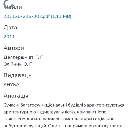
Вантажиться...
Файли
201128-296-302.pdf
(1,13 MB)
Дата
2011
Автори
Деппершмідт, Г. П.
Олійник, О. П.
Видавець
КНУБА
Анотація
Сучасні багатофункціональні будівлі характеризуються
архітектурною індивідуальністю, компактністю,
наявністю досить великої номенклатури соціально-
побутових функцій. Один з напрямків розвитку таких