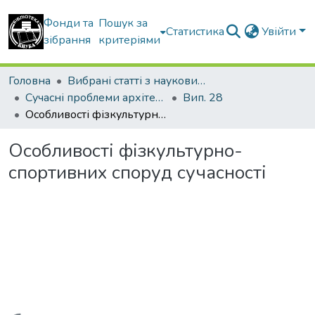
Фонди та
Пошук за
Статистика
Увійти
зібрання
критеріями
Головна
Вибрані статті з наукових збірників КНУБА
Сучасні проблеми архітектури та містобудування
Вип. 28
Особливості фізкультурно-спортивних споруд сучасності
Особливості фізкультурно-
спортивних споруд сучасності