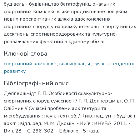
будівель - будівництво багатофункціональних
спортивних комплексів, яке продиктоване пошуком
нових перспективних шляхів вдосконалення
спортивних споруд у напрямку інтеграції спорту вищих
досягнень, спортивнооздоровчих та культурно-
розважальних функціий в єдиному обсязі.
Ключові слова
спортивний комплекс
,
класифікація
,
сучасні тенденції
розвитку
Бібліографічний опис
Деппершмідт Г. П. Особливості фізкультурно-
спортивних споруд сучасності / Г. П. Деппершмідт, О. П.
Олійник // Сучасні проблеми архітектури та
містобудування : наук.-техн. зб. / Київ. нац. ун-т буд-ва і
архіт. ; відп. ред. М. М. Дьомін. - Київ : КНУБА, 2011. -
Вип. 28. - С. 296-302. - Бібліогр. : 5 назв.