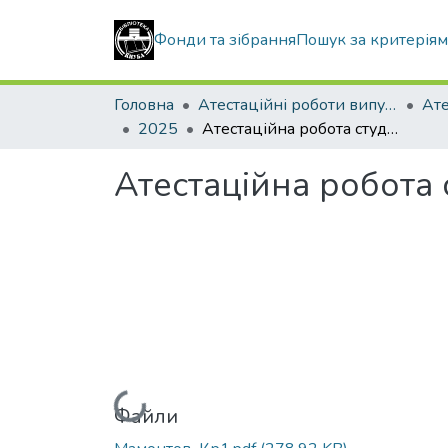
Фонди та зібрання
Пошук за критерія
Головна
Атестаційні роботи випускників
2025
Атестаційна робота студента Мамонтова Данила Андрійовича
Атестаційна робота
Вантажиться...
Файли