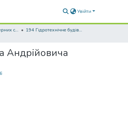
Увійти
Факультет інженерних систем та екології
194 Гідротехнічне будівництво, водна інженерія та водні технології. Водогосподарське будівництво і управління водними ресурсами та системами
ла Андрійовича
06