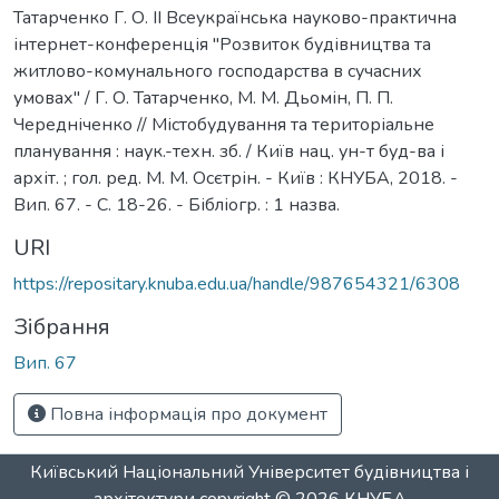
Татарченко Г. О. II Всеукраїнська науково-практична
інтернет-конференція "Розвиток будівництва та
житлово-комунального господарства в сучасних
умовах" / Г. О. Татарченко, М. М. Дьомін, П. П.
Чередніченко // Містобудування та територіальне
планування : наук.-техн. зб. / Київ нац. ун-т буд-ва і
архіт. ; гол. ред. М. М. Осєтрін. - Київ : КНУБА, 2018. -
Вип. 67. - С. 18-26. - Бібліогр. : 1 назва.
URI
https://repositary.knuba.edu.ua/handle/987654321/6308
Зібрання
Вип. 67
Повна інформація про документ
Київський Національний Університет будівництва і