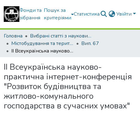
Фонди та
Пошук за
Статистика
Увійти
зібрання
критеріями
Головна
Вибрані статті з наукових збірників КНУБА
Містобудування та територіальне планування
Вип. 67
II Всеукраїнська науково-практична інтернет-конференція "Розвиток будівництва та житлово-комунального господарства в сучасних умовах"
II Всеукраїнська науково-
практична інтернет-конференція
"Розвиток будівництва та
житлово-комунального
господарства в сучасних умовах"