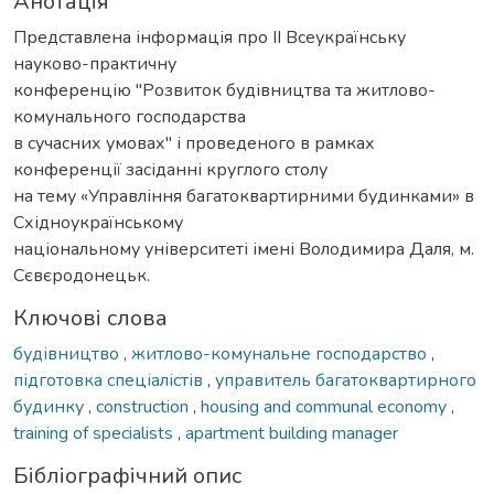
Анотація
Представлена інформація про ІІ Всеукраїнську
науково-практичну
конференцію "Розвиток будівництва та житлово-
комунального господарства
в сучасних умовах" і проведеного в рамках
конференції засіданні круглого столу
на тему «Управління багатоквартирними будинками» в
Східноукраїнському
національному університеті імені Володимира Даля, м.
Сєвєродонецьк.
Ключові слова
будівництво
,
житлово-комунальне господарство
,
підготовка спеціалістів
,
управитель багатоквартирного
будинку
,
construction
,
housing and communal economy
,
training of specialists
,
apartment building manager
Бібліографічний опис