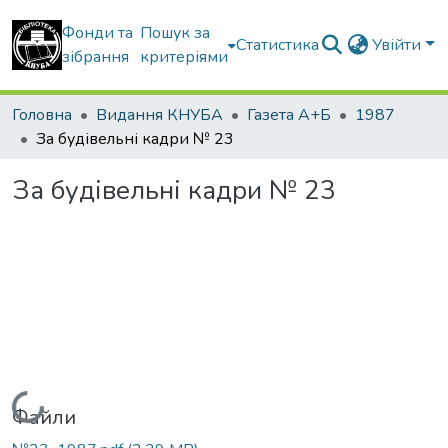
Фонди та
Пошук за
Статистика
Увійти
зібрання
критеріями
Головна
Видання КНУБА
Газета А+Б
1987
За будівельні кадри № 23
За будівельні кадри № 23
Вантажиться...
Файли