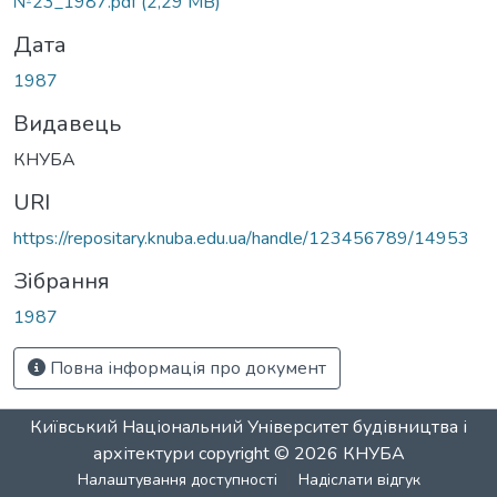
№23_1987.pdf
(2,29 MB)
Дата
1987
Видавець
КНУБА
URI
https://repositary.knuba.edu.ua/handle/123456789/14953
Зібрання
1987
Повна інформація про документ
Київський Національний Університет будівництва і
архітектури
copyright © 2026
КНУБА
Налаштування доступності
Надіслати відгук