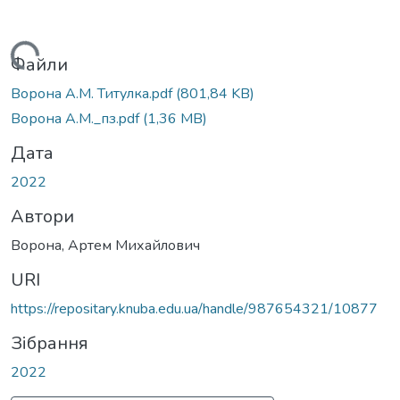
Вантажиться...
Файли
Ворона А.М. Титулка.pdf
(801,84 KB)
Ворона А.М._пз.pdf
(1,36 MB)
Дата
2022
Автори
Ворона, Артем Михайлович
URI
https://repositary.knuba.edu.ua/handle/987654321/10877
Зібрання
2022