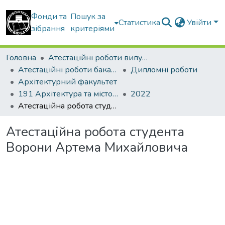
Фонди та
Пошук за
Статистика
Увійти
зібрання
критеріями
Головна
Атестаційні роботи випускників
Атестаційні роботи бакалаврів
Дипломні роботи
Архітектурний факультет
191 Архітектура та містобудування
2022
Атестаційна робота студента Ворони Артема Михайловича
Атестаційна робота студента
Ворони Артема Михайловича